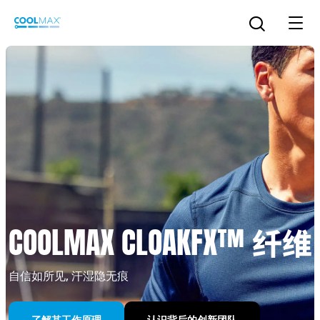
跳
到
打开搜索
主
要
内
容
™
COOLMAX CloakFX
技术
®
COOLMAX
EcoMade 技术
LYCRA ONE™ portal
®
COOLMAX
ALL SEASON 技术
COOLMAX CLOAKFX™ 纤维
LYCRA
®
简体中文
®
®
COOLMAX
freshFX
技术
THERMOLITE
®
自信如所见, 汗湿隐无痕
The LYCRA Company
®
COOLMAX
PRO EcoMade 技术
了解其工作原理
认识背后的创新团队