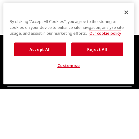
By clicking “Accept All Cookies”, you agree to the storing of
cookies on your device to enhance site navigation, analyze site
usage, and assist in our marketing efforts.
Our cookie policy
Accept All
Reject All
Customise
全新清爽消息，敬请期待
即刻订阅，掌握 COOLMAX® 品牌资讯