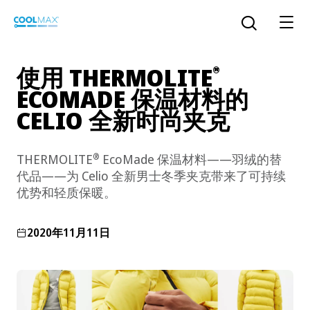
跳
到
打开搜索
主
要
使用 THERMOLITE
®
内
ECOMADE 保温材料的
容
CELIO 全新时尚夹克
™
COOLMAX CloakFX
技术
®
COOLMAX
EcoMade 技术
®
THERMOLITE
EcoMade 保温材料——羽绒的替
代品——为 Celio 全新男士冬季夹克带来了可持续
LYCRA ONE™ portal
优势和轻质保暖。
®
COOLMAX
ALL SEASON 技术
2020年11月11日
LYCRA
®
简体中文
®
®
COOLMAX
freshFX
技术
THERMOLITE
®
The LYCRA Company
®
COOLMAX
PRO EcoMade 技术