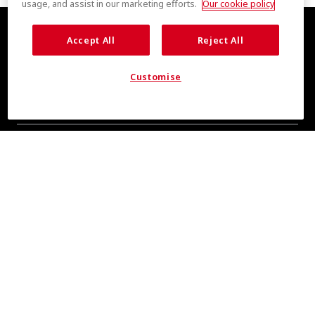
usage, and assist in our marketing efforts.
Our cookie policy
Accept All
Reject All
Customise
全新清爽消息，敬请期待
即刻订阅，掌握 COOLMAX® 品牌资讯