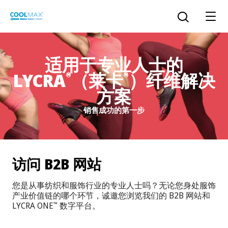
跳
到
打开搜索
主
要
内
适用于专业人士的
容
LYCRA
（莱卡
）纤维解决
®
®
™
COOLMAX CloakFX
技术
方案
销售成功的第一步
®
COOLMAX
EcoMade 技术
LYCRA ONE™ portal
®
COOLMAX
ALL SEASON 技术
访问 B2B 网站
LYCRA
®
简体中文
®
®
COOLMAX
freshFX
技术
您是从事纺织和服饰行业的专业人士吗？无论您身处服饰
THERMOLITE
®
产业价值链的哪个环节，诚邀您浏览我们的 B2B 网站和
The LYCRA Company
®
COOLMAX
PRO EcoMade 技术
LYCRA ONE
数字平台。
™