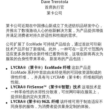
Dave Trerotola
首席执行官
莱卡公司
莱卡公司近期在中国佛山新成立了先进纺织品研发中心，
并推出了数项激动人心的创新解决方案，为产品提供增值
并满足消费者对持久舒适性和性能的需求。
公司扩展了 EcoMade 可持续产品组合，通过首款可印刷
技术产品开创了新领域。此外，一种可在一定尺寸范围内
适应更多身形的全新纤维已蓄势待发，这项创新将再次为
服装的合身性带来革命。 新发布的产品包括：
LYCRA®（莱卡®）EcoMade 纤维
这款产品是
EcoMade 系列中首款由未经使用的可回收资源制成的
弹性纤维，，并具有与 LYCRA®（莱卡®）纤维相同的
性能。
LYCRA® FitSense™（莱卡®智塑）技术
这项技术是
一种革命性的水溶性分散液，可丝网印刷在服装上，
提供轻盈的定向支撑力。
LYCRA® (莱卡®) 962L 纤维
该纤维可用于制造适应不
同身形的服饰，为消费者提供量身定制的体验。