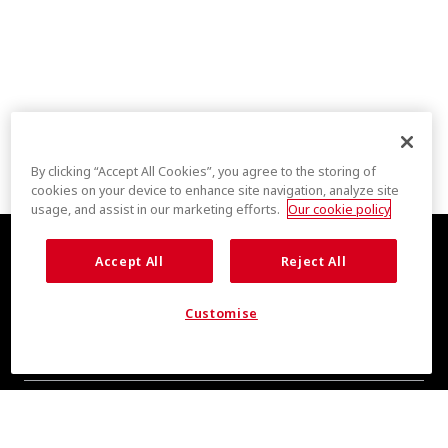
By clicking “Accept All Cookies”, you agree to the storing of
cookies on your device to enhance site navigation, analyze site
usage, and assist in our marketing efforts.
Our cookie policy
Accept All
Reject All
Customise
全新清爽消息，敬请期待