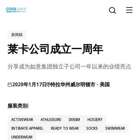
跳
到
打开搜索
主
要
内
新闻稿
容
莱卡公司成立一周年
™
COOLMAX CloakFX
技术
分享成为如意集团独立子公司一年以来的业绩亮点
®
COOLMAX
EcoMade 技术
LYCRA ONE™ portal
2020年1月17日
特拉华州威尔明顿市 - 美国
®
COOLMAX
ALL SEASON 技术
LYCRA
®
服装类别:
简体中文
®
®
COOLMAX
freshFX
技术
THERMOLITE
®
ACTIVEWEAR
ATHLEISURE
DENIM
HOSIERY
The LYCRA Company
®
COOLMAX
PRO EcoMade 技术
INTIMATE APPAREL
READY TO WEAR
SOCKS
SWIMWEAR
UNDERWEAR