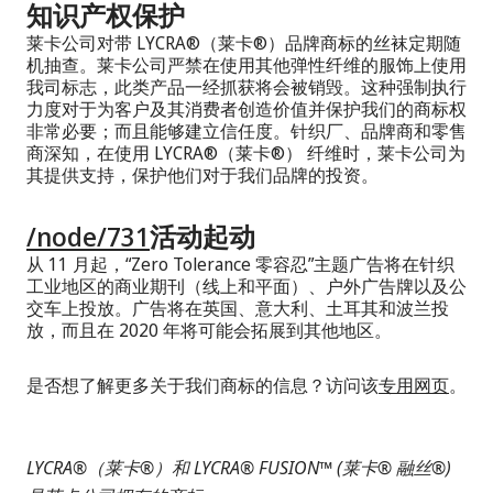
知识产权保护
莱卡公司对带 LYCRA®（莱卡®）品牌商标的丝袜定期随
机抽查。莱卡公司严禁在使用其他弹性纤维的服饰上使用
我司标志，此类产品一经抓获将会被销毁。这种强制执行
力度对于为客户及其消费者创造价值并保护我们的商标权
非常必要；而且能够建立信任度。针织厂、品牌商和零售
商深知，在使用 LYCRA®（莱卡®） 纤维时，莱卡公司为
其提供支持，保护他们对于我们品牌的投资。
/node/731
活动
起动
从 11 月起，“Zero Tolerance 零容忍”主题广告将在针织
工业地区的商业期刊（线上和平面）、户外广告牌以及公
交车上投放。广告将在英国、意大利、土耳其和波兰投
放，而且在 2020 年将可能会拓展到其他地区。
是否想了解更多关于我们商标的信息？访问该
专用网页
。
LYCRA®
（莱卡
®
）和
LYCRA®
FUSION™
(
莱卡
®
融丝
®)