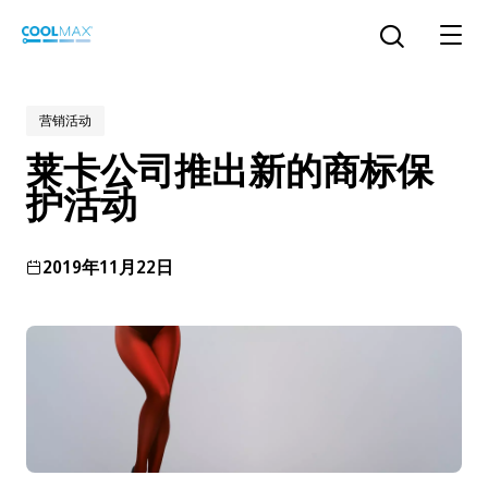
跳
到
打开搜索
主
要
内
营销活动
容
莱卡公司推出新的商标保
™
COOLMAX CloakFX
技术
护活动
®
COOLMAX
EcoMade 技术
2019年11月22日
LYCRA ONE™ portal
®
COOLMAX
ALL SEASON 技术
LYCRA
®
简体中文
®
®
COOLMAX
freshFX
技术
THERMOLITE
®
The LYCRA Company
®
COOLMAX
PRO EcoMade 技术