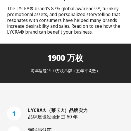
The LYCRA® brand’s 87% global awareness*, turnkey
promotional assets, and personalized storytelling that
resonates with consumers have helped many brands
increase desirability and sales. Read on to see how the
LYCRA® brand can benefit your business.
1900 万枚
每年运送1900万枚吊牌（五年平均数）
LYCRA®（莱卡®）品牌实力
1
品牌建设经验超过 60 年
测试与认证