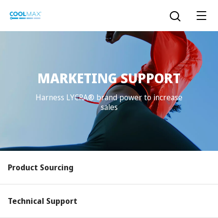
跳
到
打开搜索
主
要
内
容
MARKETING SUPPORT
™
COOLMAX CloakFX
技术
Harness LYCRA® brand power to increase
sales
®
COOLMAX
EcoMade 技术
LYCRA ONE™ portal
®
COOLMAX
ALL SEASON 技术
LYCRA
®
简体中文
Product Sourcing
®
®
COOLMAX
freshFX
技术
THERMOLITE
®
The LYCRA Company
®
COOLMAX
PRO EcoMade 技术
Technical Support