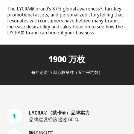
The LYCRA® brand’s 87% global awareness*, turnkey
promotional assets, and personalized storytelling that
resonates with consumers have helped many brands
increase desirability and sales. Read on to see how the
LYCRA® brand can benefit your business.
1900 万枚
每年运送1900万枚吊牌（五年平均数）
LYCRA®（莱卡®）品牌实力
1
品牌建设经验超过 60 年
测试与认证