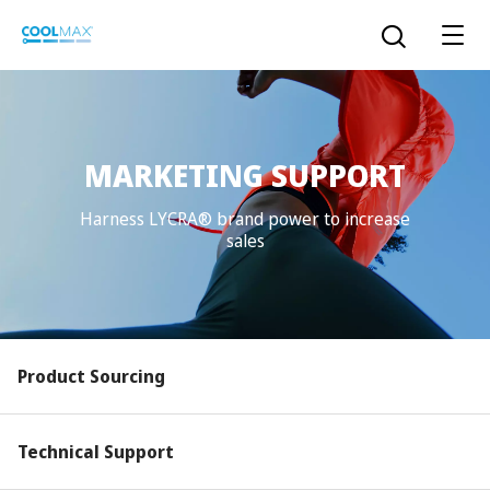
跳
到
打开搜索
主
要
内
容
MARKETING SUPPORT
™
COOLMAX CloakFX
技术
Harness LYCRA® brand power to increase
sales
®
COOLMAX
EcoMade 技术
LYCRA ONE™ portal
®
COOLMAX
ALL SEASON 技术
LYCRA
®
简体中文
Product Sourcing
®
®
COOLMAX
freshFX
技术
THERMOLITE
®
The LYCRA Company
®
COOLMAX
PRO EcoMade 技术
Technical Support