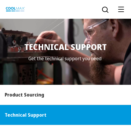
跳
到
打开搜索
主
要
内
容
TECHNICAL SUPPORT
™
COOLMAX CloakFX
技术
Get the technical support you need
®
COOLMAX
EcoMade 技术
LYCRA ONE™ portal
®
COOLMAX
ALL SEASON 技术
Product Sourcing
LYCRA
®
简体中文
®
®
COOLMAX
freshFX
技术
THERMOLITE
®
Technical Support
The LYCRA Company
®
COOLMAX
PRO EcoMade 技术