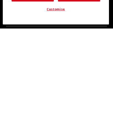
Customise
全新清爽消息，敬请期待
即刻订阅，掌握 COOLMAX® 品牌资讯
关于我们
管理层