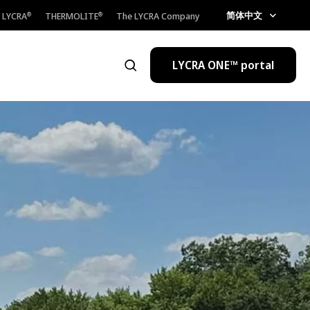
简体中文
LYCRA
THERMOLITE
The LYCRA Company
®
®
LYCRA ONE™ portal
打开搜索