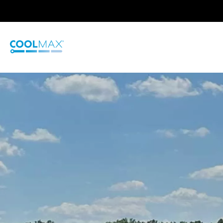
跳
到
主
要
内
容