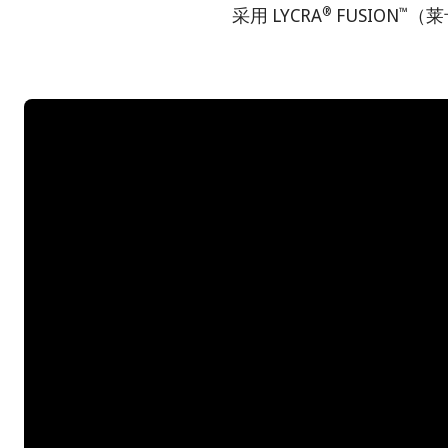
®
™
采用 LYCRA
FUSION
（莱