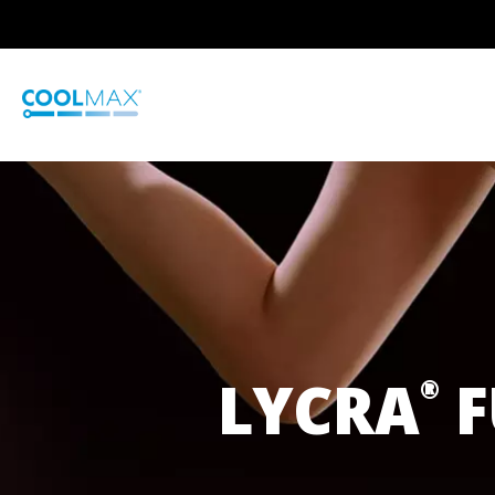
跳
到
主
要
内
容
LYCRA
F
®