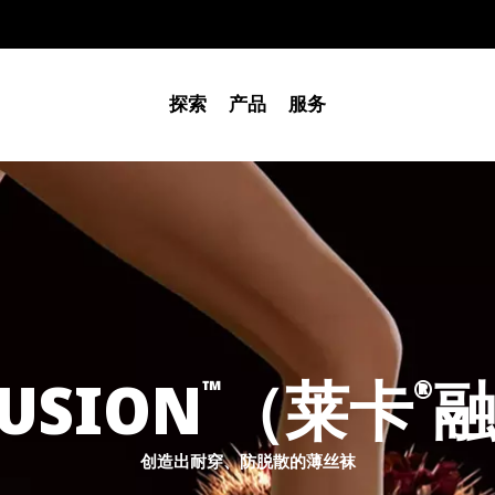
探索
产品
服务
USION
（莱卡
™
®
创造出耐穿、防脱散的薄丝袜