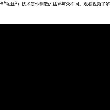
®
®
卡
融丝
）技术使你制造的丝袜与众不同。观看视频了解