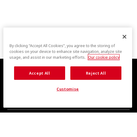
By clicking “Accept All Cookies”, you agree to the storing of
cookies on your device to enhance site navigation, analyze site
usage, and assist in our marketing efforts.
Our cookie policy
Accept All
Reject All
Customise
全新清爽消息，敬请期待
即刻订阅，掌握 COOLMAX® 品牌资讯