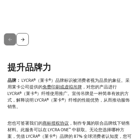
提升品牌力
品牌：
LYCRA
（莱卡
）品牌标识被消费者视为品质的象征。采
®
®
用莱卡公司提供的
免费印刷或虚拟吊牌
，对您的产品进行
LYCRA
（莱卡
）纤维使用推广。宣传吊牌是一种简单有效的方
®
®
式，解释说明 LYCRA
（莱卡
）纤维的性能优势，从而推动服饰
®
®
销售。
您也可签署我们的
商标授权协议
，制作专属的联合品牌线下销售
材料。此服务可以在 LYCRA ONE
中获取。无论您选择哪种方
™
案，凭借 LYCRA
（莱卡
）品牌的 87% 全球消费者认知度，您可
®
®