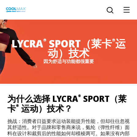
跳
到
打开搜索
主
要
内
LYCRA
SPORT（莱卡
运
容
®
®
动）技术
™
COOLMAX CloakFX
技术
因为舒适与功能都很重要
®
COOLMAX
EcoMade 技术
LYCRA ONE™ portal
®
COOLMAX
ALL SEASON 技术
为什么选择 LYCRA
SPORT（莱
®
LYCRA
®
简体中文
®
®
COOLMAX
freshFX
技术
卡
运动）技术？
®
THERMOLITE
®
挑战：消费者日益要求运动装能提升性能，但却往往忽视
The LYCRA Company
®
COOLMAX
PRO EcoMade 技术
其舒适性。对于品牌和零售商来说，氨纶（弹性纤维）面
料在设计和裁剪后的性能如何却模棱两可。如果没有内部