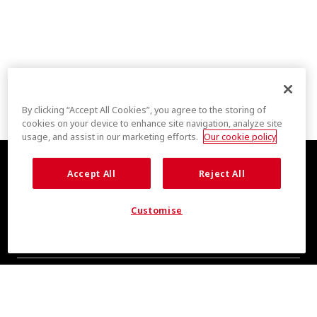
By clicking “Accept All Cookies”, you agree to the storing of
cookies on your device to enhance site navigation, analyze site
usage, and assist in our marketing efforts.
Our cookie policy
Accept All
Reject All
Customise
全新清爽消息，敬请期待