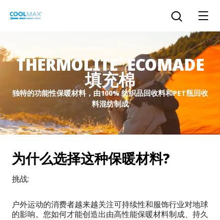
跳
到
打开搜索
主
要
内
THERMOLITE
ECOMADE
®
容
填充棉
™
COOLMAX CloakFX
技术
独特的功能性保暖材料，由100% 纺织品回收料和PET瓶回收
料混纺制成
®
COOLMAX
EcoMade 技术
LYCRA ONE™ portal
®
COOLMAX
ALL SEASON 技术
为什么选择这种保暖材料?
LYCRA
®
简体中文
®
®
COOLMAX
freshFX
技术
挑战:
THERMOLITE
®
The LYCRA Company
®
COOLMAX
PRO EcoMade 技术
户外运动的消费者越来越关注可持续性和服饰行业对地球
的影响。您如何才能创造出由高性能保暖材料制成、持久