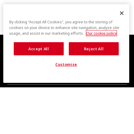
By clicking “Accept All Cookies”, you agree to the storing of
cookies on your device to enhance site navigation, analyze site
usage, and assist in our marketing efforts.
Our cookie policy
Accept All
Reject All
Customise
全新清爽消息，敬请期待
即刻订阅，掌握 COOLMAX® 品牌资讯