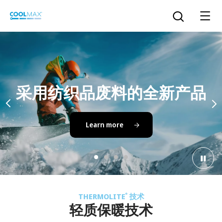
跳
到
打开搜索
主
要
内
容
™
COOLMAX CloakFX
技术
采用纺织品废料的全新产品
轮播 : - 上一页
®
COOLMAX
EcoMade 技术
Learn more
LYCRA ONE™ portal
®
COOLMAX
ALL SEASON 技术
LYCRA
®
简体中文
®
®
COOLMAX
freshFX
技术
THERMOLITE
®
THERMOLITE
技术
®
The LYCRA Company
®
COOLMAX
PRO EcoMade 技术
轻质保暖技术